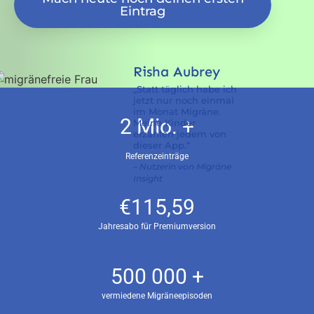
Eintrag
Risha Aubrey
„Statt täglich habe ich
jetzt nur noch einmal
im Monat Migräne.
2 Mio. +
Meine Kinder
erzählen jedem von
dieser App.“
Referenzeinträge
– Nutzerin von Migräne
Insight
€115,59
Jahresabo für Premiumversion
500 000 +
vermiedene Migräneepisoden