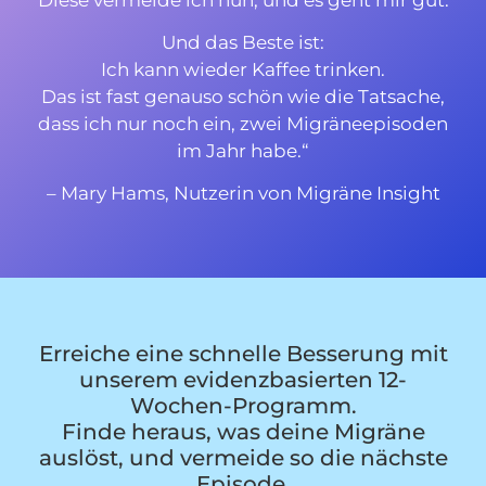
Und das Beste ist:
Ich kann wieder Kaffee trinken.
Das ist fast genauso schön wie die Tatsache,
dass ich nur noch ein, zwei Migräneepisoden
im Jahr habe.“
– Mary Hams, Nutzerin von Migräne Insight
Erreiche eine schnelle Besserung mit
unserem evidenzbasierten 12-
Wochen-Programm.
Finde heraus, was deine Migräne
auslöst, und vermeide so die nächste
Episode.